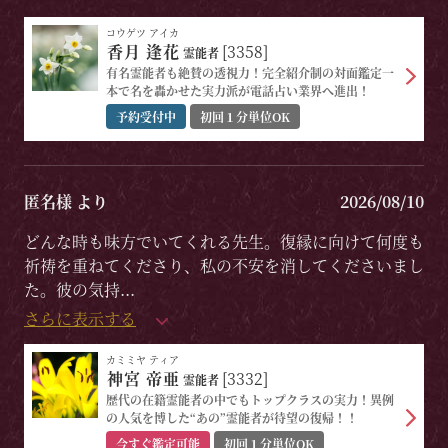
コウゲツ アイカ
香月 逢花
[3358]
霊能者
有名霊能者も絶賛の透視力！完全紹介制の対面鑑定一
本で名を轟かせた実力派が電話占い業界へ進出！
予約受付中
初回１分単位OK
匿名様 より
2026/08/10
どんな時も味方でいてくれる先生。復縁に向けて何度も
祈祷を重ねてくださり、私の不安を消してくださいまし
た。彼の気持
...
さらに表示する
カミミヤ ティア
神宮 帝亜
[3332]
霊能者
歴代の在籍霊能者の中でもトップクラスの実力！異例
の人気を博した“あの”霊能者が待望の復帰！！
今すぐ鑑定可能
初回１分単位OK