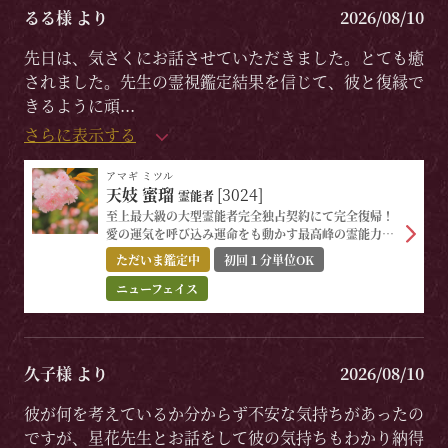
るる様 より
2026/08/10
先日は、気さくにお話させていただきました。とても癒
されました。先生の霊視鑑定結果を信じて、彼と復縁で
きるように頑
...
さらに表示する
アマギ ミツル
天妓 蜜瑠
[3024]
霊能者
至上最大級の大型霊能者完全独占契約にて完全復帰！
愛の運気を呼び込み運命をも動かす最高峰の霊能力で
完全成就へ
ただいま鑑定中
初回１分単位OK
ニューフェイス
久子様 より
2026/08/10
彼が何を考えているか分からず不安な気持ちがあったの
ですが、星花先生とお話をして彼の気持ちもわかり納得