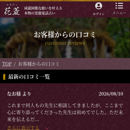
成就困難な願いを叶える
メニュー
本物の霊能電話占い
ログイン
お客様からの口コミ
customer reviews
TOP
お客様からの口コミ
最新の口コミ一覧
なお様 より
2026/08/10
これまで何人もの先生に相談してきましたが、ここまで
心に寄り添ってくださった先生は初めてでした。ただ未
来を伝えるだ
...
さらに表示する