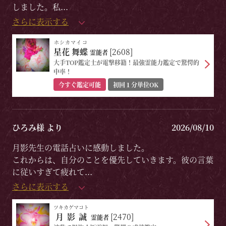
しました。私
...
さらに表示する
ホシカマイコ
星花 舞蝶
[2608]
霊能者
大手TOP鑑定士が電撃移籍！最強霊能力鑑定で驚愕的
中率！
今すぐ鑑定可能
初回１分単位OK
ひろみ様 より
2026/08/10
月影先生の電話占いに感動しました。
これからは、自分のことを優先していきます。彼の言葉
に従いすぎて疲れて
...
さらに表示する
ツキカゲマコト
月影誠
[2470]
霊能者