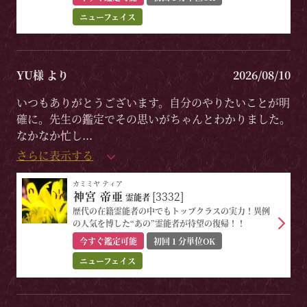
ニューフェイス
YU様 より
2026/08/10
いつもありがとうございます。自分のやりたいことが明
確に。先生の鑑定でその思いがちゃんとわかりました。
なかなか忙し
...
さらに表示する
カミミヤ ティア
神宮 帝亜
[3332]
霊能者
歴代の在籍霊能者の中でもトップクラスの実力！異例
の人気を博した“あの”霊能者が待望の復帰！！
今すぐ鑑定可能
初回１分単位OK
ニューフェイス