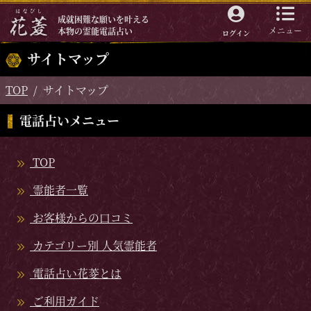
成就困難な願いを叶える
メニュー
本物の霊能電話占い
ログイン
サイトマップ
TOP
サイトマップ
電話占いメニュー
TOP
霊能者一覧
お客様からの口コミ
カテゴリー別 人気霊能者
電話占い花菱とは
ご利用ガイド