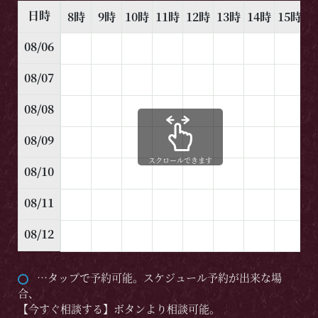
日時
8時
9時
10時
11時
12時
13時
14時
15時
1
08/06
08/07
08/08
08/09
スクロールできます
08/10
08/11
08/12
…タップで予約可能。スケジュール予約が出来な場
合、
【今すぐ相談する】ボタンより相談可能。