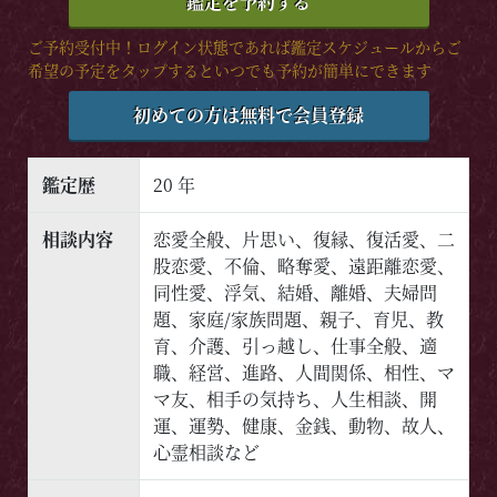
鑑定を予約する
ご予約受付中！ログイン状態であれば鑑定スケジュールからご
希望の予定をタップするといつでも予約が簡単にできます
初めての方は無料で会員登録
鑑定歴
20 年
相談内容
恋愛全般、片思い、復縁、復活愛、二
股恋愛、不倫、略奪愛、遠距離恋愛、
同性愛、浮気、結婚、離婚、夫婦問
題、家庭/家族問題、親子、育児、教
育、介護、引っ越し、仕事全般、適
職、経営、進路、人間関係、相性、マ
マ友、相手の気持ち、人生相談、開
運、運勢、健康、金銭、動物、故人、
心霊相談など