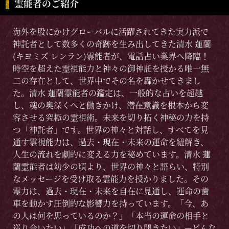
霊能者のご紹介
海外を股にかけグローバルに活躍されてきた実力派で
神託者として数多くの奇跡を生み出してきた清水 蓮蘭
(キヨミズ レンラン)霊能者が、電話占い業界へ降臨！
時空を超えた霊視能力と神々の御神託を授かる唯一無
二の存在として、世界中でその名を轟かせてきまし
た。清水 蓮蘭霊能者の鑑定は、一般的な占いを超越
し、魂の奥深くへと働きかけ、潜在意識を根本から変
容させる究極の霊視術。未来を切り拓く神秘の力を持
つ「神託者」です。世界の神々と対話し、すべてを見
通す霊視能力は、過去・現在・未来の運命を紐解き、
人生の流れを劇的に変える力を秘めています。清水 蓮
蘭霊能者は幼少の頃より、世界の神々と語らい、特別
なメッセージを受け取る霊能力を授かりました。その
霊力は、過去・現在・未来を自在に見通し、運命の歯
車を動かす圧倒的な影響力を持っています。「今、あ
の人は何を思っているのか？」「本当の運命の相手と
巡り合いたい」「成功への道を切り開きたい」—どんな