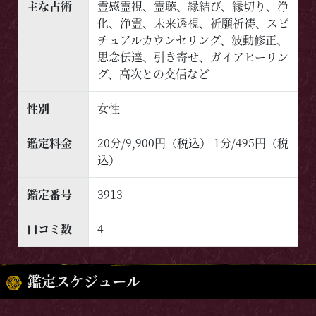
主な占術
霊感霊視、霊聴、縁結び、縁切り、浄
化、浄霊、未来透視、祈願祈祷、スピ
チュアルカウンセリング、波動修正、
思念伝達、引き寄せ、ガイアヒーリン
グ、高次との交信など
性別
女性
鑑定料金
20分/9,900円（税込） 1分/495円（税
込）
鑑定番号
3913
口コミ数
4
鑑定スケジュール