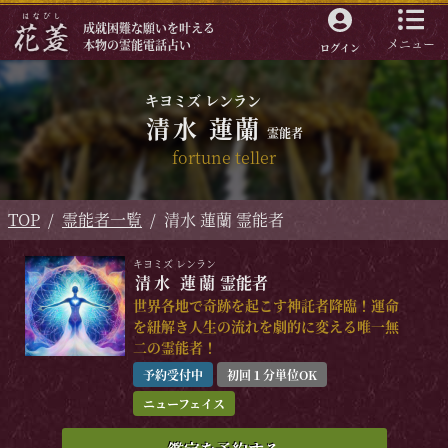
成就困難な願いを叶える
メニュー
本物の霊能電話占い
ログイン
キヨミズ レンラン
清水 蓮蘭
霊能者
fortune teller
TOP
霊能者一覧
清水 蓮蘭 霊能者
キヨミズ レンラン
清水 蓮蘭
霊能者
世界各地で奇跡を起こす神託者降臨！運命
を紐解き人生の流れを劇的に変える唯一無
二の霊能者！
予約受付中
初回１分単位OK
ニューフェイス