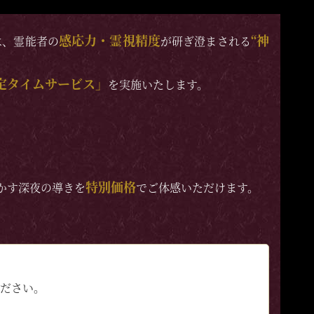
感応力・霊視精度
“神
は、霊能者の
が研ぎ澄まされる
定タイムサービス」
を実施いたします。
特別価格
かす深夜の導きを
でご体感いただけます。
ださい。