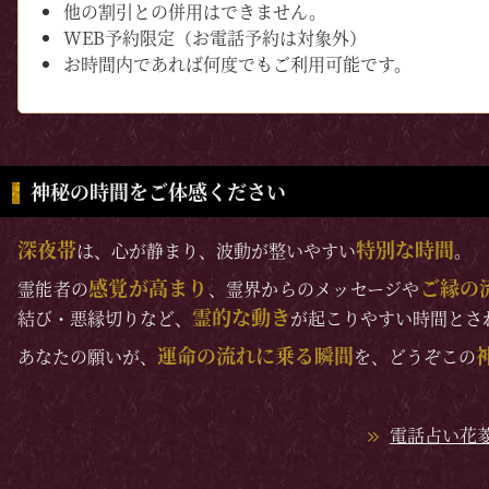
他の割引との併用はできません。
WEB予約限定（お電話予約は対象外）
お時間内であれば何度でもご利用可能です。
神秘の時間をご体感ください
深夜帯
特別な時間
は、心が静まり、波動が整いやすい
。
感覚が高まり
ご縁の
霊能者の
、霊界からのメッセージや
霊的な動き
結び・悪縁切りなど、
が起こりやすい時間とさ
運命の流れに乗る瞬間
あなたの願いが、
を、どうぞこの
電話占い花菱