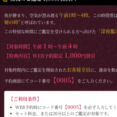
午前1時〜4時
夜が静まり、空気が澄み渡る
。この時間帯
秘の時”
と呼ばれています。
「深夜鑑
この特別な時間にご鑑定を受けられる方へ向けた
１
４
【対象時間】午前
時〜午前
時
1,000
【特典内容】WEB予約限定
円割引
お客様全員
対象時間内にご鑑定を開始された
に、運命を動
【0005】
予約画面にてコード番号
をご入力ください。
【ご利用条件】
【0005】
WEB予約時にコード番号
を必ず入力してく
セット料金、または20分以上のご鑑定が対象です。