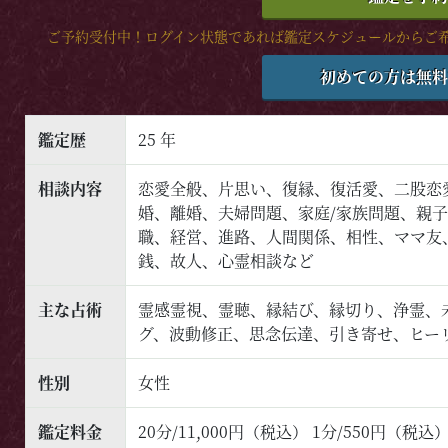
ご予約受付中！ログイン状態であれば鑑定スケジュールからご
初めての方は無料
鑑定歴
25 年
相談内容
恋愛全般、片思い、復縁、復活愛、二股恋
婚、離婚、夫婦問題、家庭/家族問題、親
職、経営、進路、人間関係、相性、ママ友
銭、故人、心霊相談など
主な占術
霊感霊視、霊聴、縁結び、縁切り、浄霊、
グ、波動修正、思念伝達、引き寄せ、ヒー
性別
女性
鑑定料金
20分/11,000円（税込） 1分/550円（税込