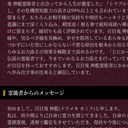
鬼 神藍霊能者と出会ってから人生が激変した』『トラブ
し、その危機察知能力の高さは99%以上とも言われてい
留まらず、もちろんお相手様の気持ちや現状もハッキリと
意識にまで深く入り込み、精度高く視る事で最短成就へ導
けに留まらず、縁切りも高く評価されています。百目鬼 
縁や、切るべき縁を見極め、幸せを阻害しているあらゆる
づかずにいた害にしかならない不要な原因を根本から切る
らゆるお力添えの効果を極限まで高めるのです。「とにか
伝説の霊能者です。今までいかなるお力添えを行っていて
が自信を持っておすすめします。百目鬼 神藍霊能者にか
へ歩み出す事が出来ると確信しています。
霊能者からのメッセージ
初めまして。百目鬼 神藍(ドウメキ カミラ)と申します。
私は、幼少期より己自身に霊力を感じてきました。自身の
霊感霊視、透視で鑑定をさせていただき、現状や今後につ