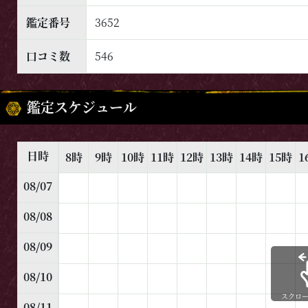
鑑定番号
3652
口コミ数
546
鑑定スケジュール
日時
8時
9時
10時
11時
12時
13時
14時
15時
1
08/07
08/08
08/09
08/10
スクロ
08/11