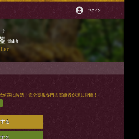
ログイン
ミラ
藍
霊能者
ller
密が遂に解禁！完全霊視専門の霊能者が遂に降臨！
する
する