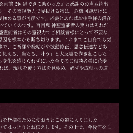
ルを直前で回避できて助かった』と感謝のお声も続出
ます。その霊視能力で見抜ける物は、危機回避だけに
見極める事が可能です。必要とあればお相手様の潜在
いていくのです。百目鬼 神藍霊能者の実力はそれだ
神藍霊能者はその霊視力でご相談者様にとって不要な
原因を根本から断ち切ります。これまでご自身でも気
事で、ご祈願や縁結びや波動修正、思念伝達などあ
く見える、当たる、叶う」と大反響を巻き起こした
も変化を感じられずにいた全てのご相談者様に花菱
かれば、現状を覆す方法を見極め、必ずや成就への道
力を皆様のために使おうとこの道に入りました。
いてはっきりとお伝えします。その上で、今後何をし