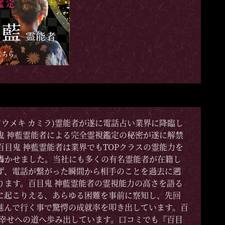
ドウメキ カミラ)霊能者が遂に電話占い業界に降臨し
鬼 神藍霊能者による完全霊視鑑定の秘密が遂に解禁
目鬼 神藍霊能者は業界でもTOPクラスの霊能力を
轟かせました。当社にも多くの有名霊能者が在籍し
ず、電話が繋がった瞬間から相手のことを過去に遡
ります。百目鬼 神藍霊能者の霊視能力の高さを語る
に起こりえる、あらゆる困難を事前に察知し、先回
進んで行く事で驚愕の成就率を叩き出しています。百
が幸せへの道へ歩み出しています。口コミでも『百目