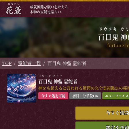
成就困難な願いを叶える
本物の霊能電話占い
ドウメキ カ
百目鬼 神
fortune te
TOP
霊能者一覧
百目鬼 神藍 霊能者
ドウメキ カミラ
百目鬼 神藍
霊能者
神をも超えると言われる驚愕の完全霊視鑑定の秘
今すぐ鑑定可能
初回１分単位OK
ニューフェイス
今すぐ相談
鑑定を予約