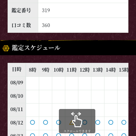
鑑定番号
319
口コミ数
360
鑑定スケジュール
日時
8時
9時
10時
11時
12時
13時
14時
15時
1
08/09
08/10
08/11
08/12
スクロールできます
08/13