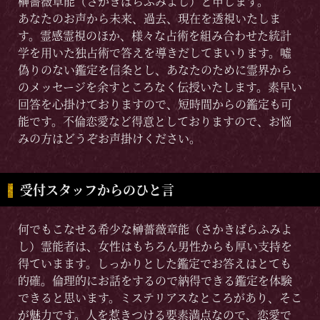
榊薔薇章能（さかきばらふみよし）と申します。
あなたのお声から未来、過去、現在を透視いたしま
す。霊感霊視のほか、様々な占術を組み合わせた統計
学を用いた独占術で答えを導きだしてまいります。噓
偽りのない鑑定を信条とし、あなたのために霊界から
のメッセージを余すところなく伝授いたします。素早い
回答を心掛けておりますので、短時間からの鑑定も可
能です。不倫恋愛など得意としておりますので、お悩
みの方はどうぞお声掛けください。
受付スタッフからのひと言
何でもこなせる希少な榊薔薇章能（さかきばらふみよ
し）霊能者は、女性はもちろん男性からも厚い支持を
得ていまます。しっかりとした鑑定でお答えはとても
的確。倫理的にお話をするので納得できる鑑定を体験
できると思います。ミステリアスなところがあり、そこ
が魅力です。人を惹きつける要素満点なので、恋愛で