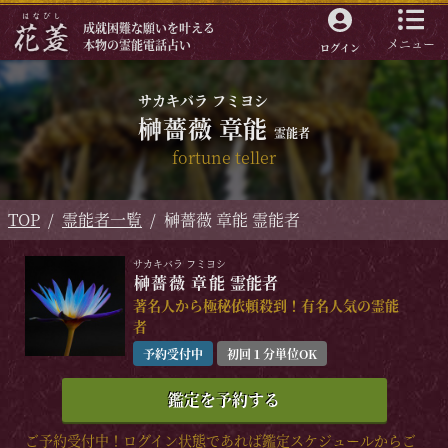
成就困難な願いを叶える
メニュー
本物の霊能電話占い
ログイン
サカキバラ フミヨシ
榊薔薇 章能
霊能者
fortune teller
TOP
霊能者一覧
榊薔薇 章能 霊能者
サカキバラ フミヨシ
榊薔薇 章能
霊能者
著名人から極秘依頼殺到！有名人気の霊能
者
予約受付中
初回１分単位OK
鑑定を予約する
ご予約受付中！ログイン状態であれば鑑定スケジュールからご