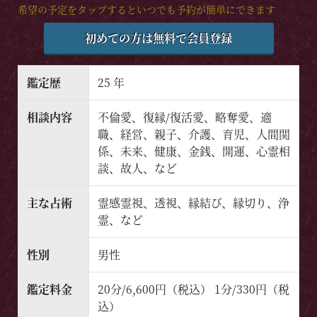
希望の予定をタップするといつでも予約が簡単にできます
初めての方は無料で会員登録
鑑定歴
25 年
相談内容
不倫愛、復縁/復活愛、略奪愛、適
職、経営、親子、介護、育児、人間関
係、未来、健康、金銭、開運、心霊相
談、故人、など
主な占術
霊感霊視、透視、縁結び、縁切り、浄
霊、など
性別
男性
鑑定料金
20分/6,600円（税込） 1分/330円（税
込）