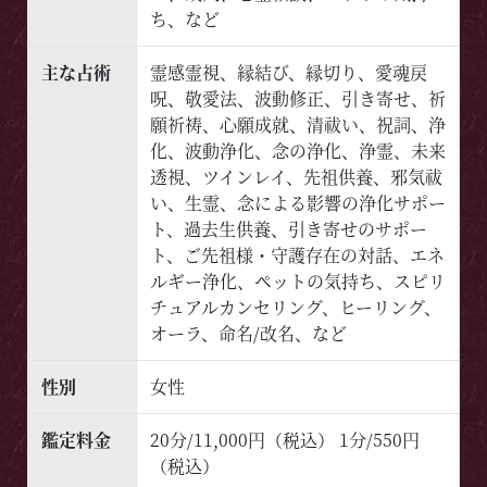
ち、など
主な占術
霊感霊視、縁結び、縁切り、愛魂戻
呪、敬愛法、波動修正、引き寄せ、祈
願祈祷、心願成就、清祓い、祝詞、浄
化、波動浄化、念の浄化、浄霊、未来
透視、ツインレイ、先祖供養、邪気祓
い、生霊、念による影響の浄化サポー
ト、過去生供養、引き寄せのサポー
ト、ご先祖様・守護存在の対話、エネ
ルギー浄化、ペットの気持ち、スピリ
チュアルカンセリング、ヒーリング、
オーラ、命名/改名、など
性別
女性
鑑定料金
20分/11,000円（税込） 1分/550円
（税込）