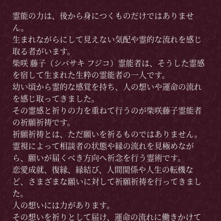
霊能の力は、後から身につくものだけではありませ
ん。
生まれながらにして見えない気配や霊的な流れを感じ
取る者がいます。
柴咲 藤子（シバサキ フジコ）霊能者は、そうした霊感
を宿して生まれた生粋の霊能者の一人です。
幼い頃から霊的な感覚を持ち、人の想いや運命の流れ
を感じ取ってきました。
その霊感と祈りの力を重ねて行うのが柴咲藤子霊能者
の祈願祈祷です。
祈願祈祷とは、ただ願いを祈るものではありません。
霊視によって相談者の状態や縁の流れを見極めなが
ら、願いが届くべき方向へ祈念を行う霊術です。
恋愛成就、復縁、縁結び、人間関係や人生の転機な
ど、さまざまな願いに対して祈願祈祷を行ってきまし
た。
人の想いには力があります。
その想いを祈りとして届け、運命の流れに働きかけて