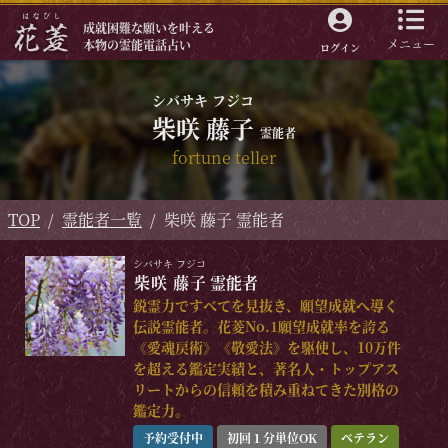
成就困難な願いを叶える
メニュー
本物の霊能電話占い
ログイン
シバサキ フジコ
柴咲 藤子
霊能者
fortune teller
TOP
霊能者一覧
柴咲 藤子 霊能者
シバサキ フジコ
柴咲 藤子
霊能者
鋭霊力ですべてを見抜き、願望成就へ導く
伝説霊能者。花菱No.1願望成就率を誇る
《愛魂戻術》《敬愛法》を駆使し、10万件
を超える鑑定実績と、著名人・トップアス
リートからの信頼を積み重ねてきた別格の
鑑定力。
予約受付中
初回１分単位OK
ベテラン