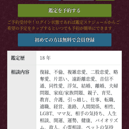
鑑定を予約する
ご予約受付中！ログイン状態であれば鑑定スケジュールからご
希望の予定をタップするといつでも予約が簡単にできます
初めての方は無料で会員登録
鑑定歴
18 年
相談内容
復縁、不倫、複雑恋愛、二股恋愛、略
奪愛、片思い、遠距離恋愛、音信不
通、同性愛、浮気、結婚、離婚、夫婦
問題、家庭/家族問題、親子、育児、
教育、介護、引っ越し、仕事、転職、
適職、経営、進路、人間関係、相性、
LGBT、ママ友、相手の気持ち、人生
相談、開運、運勢、健康、バイオリズ
ム、故人、心霊相談、ペットの気持