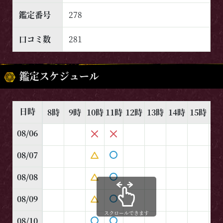
鑑定番号
278
口コミ数
281
鑑定スケジュール
日時
8時
9時
10時
11時
12時
13時
14時
15時
16
08/06
08/07
08/08
08/09
スクロールできます
08/10