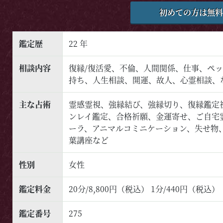
初めての方は無料
鑑定歴
22 年
相談内容
復縁/復活愛、不倫、人間関係、仕事、ペ
持ち、人生相談、開運、故人、心霊相談、
主な占術
霊感霊視、強縁結び、強縁切り、復縁鑑定
ンレイ鑑定、合格祈願、金運寄せ、ご自宅
ーラ、アニマルコミニケーション、失せ物
葉講座など
性別
女性
鑑定料金
20分/8,800円（税込） 1分/440円（税込）
鑑定番号
275