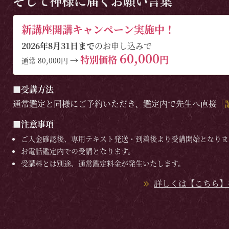
そして神様に届くお願い言葉
新講座開講キャンペーン実施中！
2026年8月31日まで
のお申し込みで
60,000
特別価格
円
→
通常 80,000円
■受講方法
通常鑑定と同様にご予約いただき、鑑定内で先生へ直接
「
■注意事項
ご入金確認後、専用テキスト発送・到着後より受講開始となりま
お電話鑑定内での受講となります。
受講料とは別途、通常鑑定料金が発生いたします。
詳しくは【こちら】