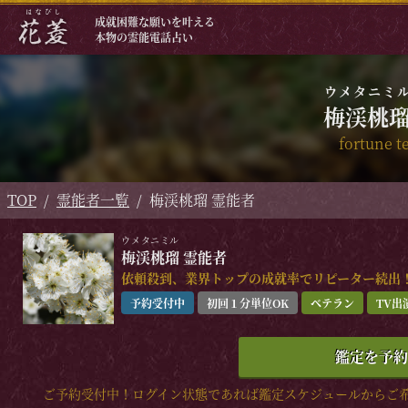
成就困難な願いを叶える
本物の霊能電話占い
ウメタニミ
梅渓桃
fortune te
TOP
霊能者一覧
梅渓桃瑠 霊能者
ウメタニミル
梅渓桃瑠
霊能者
依頼殺到、業界トップの成就率でリピーター続出
予約受付中
初回１分単位OK
ベテラン
TV出
鑑定を予約
ご予約受付中！ログイン状態であれば鑑定スケジュールからご