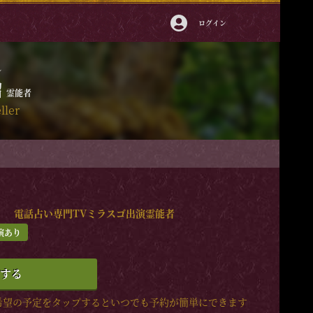
ログイン
ル
瑠
霊能者
ller
！ 電話占い専門TVミラスゴ出演霊能者
演あり
する
希望の予定をタップするといつでも予約が簡単にできます