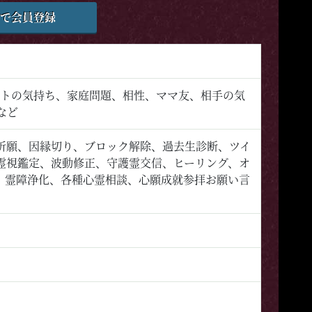
で会員登録
ットの気持ち、家庭問題、相性、ママ友、相手の気
など
祈願、因縁切り、ブロック解除、過去生診断、ツイ
霊視鑑定、波動修正、守護霊交信、ヒーリング、オ
、霊障浄化、各種心霊相談、心願成就参拝お願い言