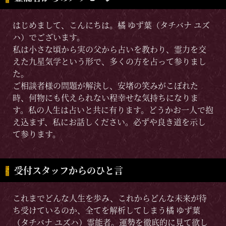
はじめまして、こんにちは。橘 ゆず葉（タチバナ ユズ
ハ）でございます。
私は小さな頃から実の父から占いを教わり、霊力を交
えた九星気学という形で、多くの方を占って参りまし
た。
ご相談者様の問題が解決し、安堵の笑みがこぼれた
時、何物にも代えられない程幸せな気持ちになりま
す。私の人生は占いと共に有ります。どうかお一人で抱
え込まず、私にお話しください。必ずや良き道を示し
て参ります。
受付スタッフからのひと言
これまでどんな人生を歩み、これからどんな未来が待
ち受けているのか、全てを解析してしまう橘 ゆず葉
（タチバナ ユズハ）霊能者。運勢を徹底的に見て欲し