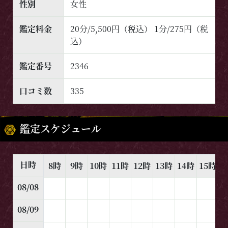
性別
女性
鑑定料金
20分/5,500円（税込） 1分/275円（税
込）
鑑定番号
2346
口コミ数
335
鑑定スケジュール
日時
8時
9時
10時
11時
12時
13時
14時
15時
1
08/08
08/09