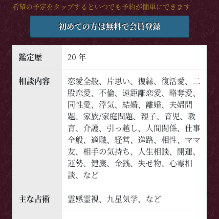
希望の予定をタップするといつでも予約が簡単にできます
初めての方は無料で会員登録
鑑定歴
20 年
相談内容
恋愛全般、片思い、復縁、復活愛、二
股恋愛、不倫、遠距離恋愛、略奪愛、
同性愛、浮気、結婚、離婚、夫婦問
題、家族/家庭問題、親子、育児、教
育、介護、引っ越し、人間関係、仕事
全般、適職、経営、進路、相性、ママ
友、相手の気持ち、人生相談、開運、
運勢、健康、金銭、失せ物、心霊相
談、など
主な占術
霊感霊視、九星気学、など