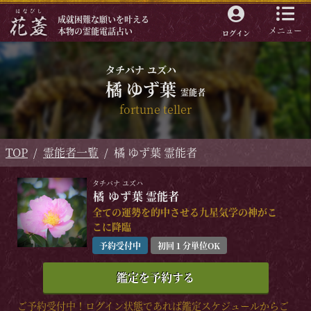
成就困難な願いを叶える
メニュー
本物の霊能電話占い
ログイン
タチバナ ユズハ
橘 ゆず葉
霊能者
fortune teller
TOP
霊能者一覧
橘 ゆず葉 霊能者
タチバナ ユズハ
橘 ゆず葉
霊能者
全ての運勢を的中させる九星気学の神がこ
こに降臨
予約受付中
初回１分単位OK
鑑定を予約する
ご予約受付中！ログイン状態であれば鑑定スケジュールからご