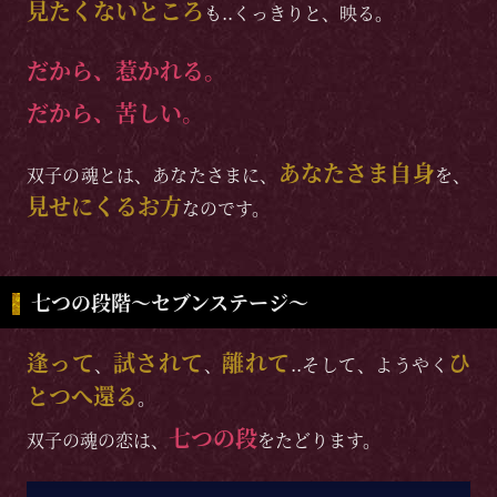
見たくないところ
も..くっきりと、映る。
だから、惹かれる。
だから、苦しい。
あなたさま自身
双子の魂とは、あなたさまに、
を、
見せにくるお方
なのです。
七つの段階〜セブンステージ〜
逢って
試されて
離れて
ひ
、
、
..そして、ようやく
とつへ還る
。
七つの段
双子の魂の恋は、
をたどります。