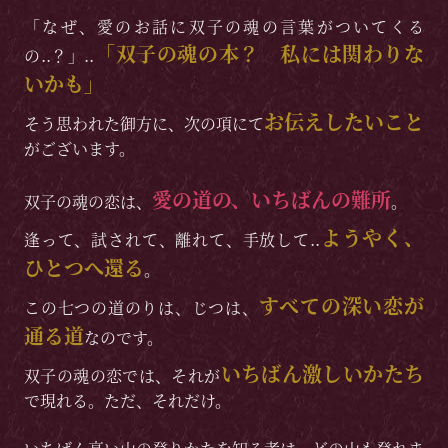
「なぜ、愛のお話に双子の魂の言葉がついてくる
「双子の魂の本？ 私には関わりな
の..？」..
いかも」
お伝えしたいこと
そう思われた御方に、次の項にて
がございます。
愛の道の、いちばんの難所
双子の魂の恋は、
。
ようやく、
逢って、試されて、離れて、手放して..
ひとつへ還る
。
すべての深い恋が
この七つの道のりは、じつは、
通る道
なのです。
いちばん激しいかたち
双子の魂の恋では、それが
で現れる。ただ、それだけ。