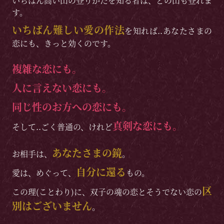
いちばん高い山の登りかたを知る者は、どの山も登れま
す。
いちばん難しい愛の作法
を知れば..あなたさまの
恋にも、きっと効くのです。
複雑な恋にも。
人に言えない恋にも。
同じ性のお方への恋にも。
真剣な恋にも。
そして..ごく普通の、けれど
あなたさまの鏡
お相手は、
。
自分に還る
愛は、めぐって、
もの。
区
この理(ことわり)に、双子の魂の恋とそうでない恋の
別はございません
。