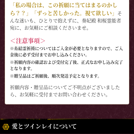
「私の場合は、この祈願に当てはまるのかし
ら？？」「ずっと苦しかった。視て欲しい」
そ
んな迷いも、ひとりで抱えずに、奏妃殿 和桜霊能者
宛に、お気軽にご相談くださいませ。
＜注意事項＞
※糸結霊祈祷についてはご入金が必要となりますので、ご入
金後に必ず受付までお申し込みください。
※祈願内容の確認および受付完了後、正式なお申し込み完了
となります。
※贈呈品はご祈願後、順次発送予定となります。
祈願内容・贈呈品についてご不明点がございました
ら、お気軽に受付までお問い合わせください。
愛とツインレイについて