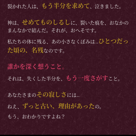
もう半分を求めて
裂かれた人は、
、泣きました。
せめてものしるし
神は、
に、裂いた痕を、おなかの
まんなかで結んだ。それが、おへそです。
ひとつだっ
私たちの体に残る、あの小さなくぼみは..
た頃の、名残
なのです。
誰かを深く想うこと。
もう一度さがす
それは、失くした半分を、
こと。
その寂しさ
あなたさまの
には..
ずっと古い、理由があった
ねえ、
の。
もう、おわかりですよね？