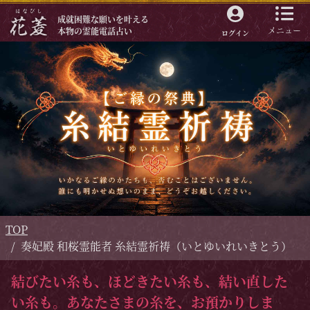
成就困難な願いを叶える
メニュー
本物の霊能電話占い
ログイン
TOP
奏妃殿 和桜霊能者 糸結霊祈祷（いとゆいれいきとう）
結びたい糸も、ほどきたい糸も、結い直した
い糸も。あなたさまの糸を、お預かりしま