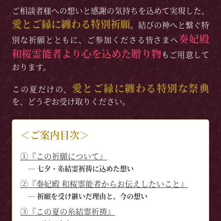
ご相談者様への想いと感謝の気持ちを込めて実現した、
愛とご縁に纏わる特別祈願
。結びの神へと繋ぐ特
奏妃殿
別な祈願とともに、ご参加くださる皆さまへ
和桜霊能者より心を込めた贈り物
もご用意して
おります。
愛とご縁に纏わる特別な祭典
この夏だけの、
を、どうぞお受け取りください。
＜ご案内目次＞
①『この祈願について』
─ 七夕・糸結霊祈祷に込めた想い
②『奏妃殿 和桜霊能者からお伝えしたいこと』
─ 祈願を受け継いだ理由と、今の想い
③『この夏の糸結霊祈祷』