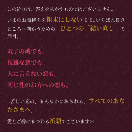
この祈りは、答えを急かすものではございません。
粗末にしない
いまのお気持ちを
まま..いちばん良き
ひとつの「結い直し」
ところへ向かうための、
の
節目。
双子の魂でも。
複雑な恋でも。
人に言えない恋も。
同じ性のお方への恋も。
すべてのあな
..苦しい恋の、まんなかにおられる、
たさまへ
。
祈願
愛とご縁にまつわる
でございます＊