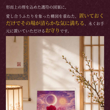
形而上の理を込めた護符の図案に、
置いておく
愛し合うふたりを象った構図を重ねた、
だけでその場が清らかな気に満ちる
、永くお手
お守り
元に置いていただける
です。