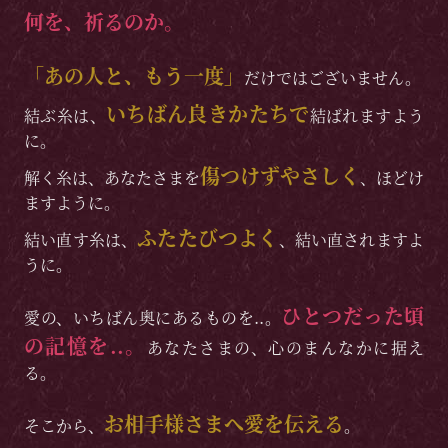
何を、祈るのか。
「あの人と、もう一度」
だけではございません。
いちばん良きかたちで
結ぶ糸は、
結ばれますよう
に。
傷つけずやさしく
解く糸は、あなたさまを
、ほどけ
ますように。
ふたたびつよく
結い直す糸は、
、結い直されますよ
うに。
ひとつだった頃
愛の、いちばん奥にあるものを..。
の記憶を..。
あなたさまの、心のまんなかに据え
る。
お相手様さまへ愛を伝える
そこから、
。