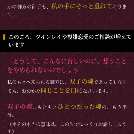
私の手にそっと重ねて
かの御方の御手も、
おりま
す。
このごろ、ツインレイや複雑恋愛のご相談が増えて
います
「どうして、こんなに苦しいのに、想うこと
をやめられないのでしょう」
双子の魂
私のもとへ来られる御方は、
であってもなく
同じことを口に
ても、おおかた
なさいます。
双子の魂..
ひとつだった魂
もともと
の、もう半
分。
（＊その本当の意味は、この先でゆっくりお話しします
＊）