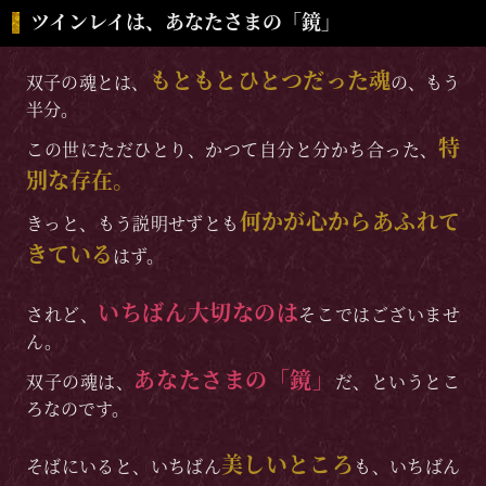
ツインレイは、あなたさまの「鏡」
もともとひとつだった魂
双子の魂とは、
の、もう
半分。
特
この世にただひとり、かつて自分と分かち合った、
別な存在。
何かが心からあふれて
きっと、もう説明せずとも
きている
はず。
いちばん大切なのは
されど、
そこではございませ
ん。
あなたさまの「鏡」
双子の魂は、
だ、というとこ
ろなのです。
美しいところ
そばにいると、いちばん
も、いちばん