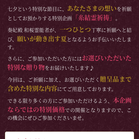
あなたさまの想い
七夕という特別な節目に、
を祈願
「糸結霊祈祷」
としてお預かりする特別企画
。
一つひとつ
奏妃殿 和桜霊能者が、
丁寧に祈願へと結
願いが動き出す夏
び、
となるようお手伝いいたしま
す。
お選びいただいた
さらに、ご参加いただいた方には
特別な贈り物
をお届けいたします♪
贈呈品まで
今回は、ご祈願に加え、お選びいただく
含めた特別な内容
にてご用意しております。
本企画
できる限り多くの方にご参加いただけるよう、
ならではの特別価格
での開催となりますので、こ
の機会にぜひご参加くださいませ。