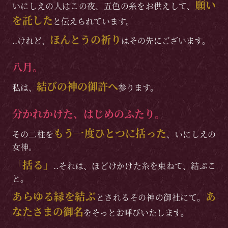
願い
いにしえの人はこの夜、五色の糸をお供えして、
を託した
と伝えられています。
ほんとうの祈り
..けれど、
はその先にございます。
八月。
結びの神の御許へ
私は、
参ります。
分かれかけた、はじめのふたり。
もう一度ひとつに括った
その二柱を
、いにしえの
女神。
「括る」
..それは、ほどけかけた糸を束ねて、結ぶこ
と。
あらゆる縁を結ぶ
あ
とされるその神の御社にて。
なたさまの御名
をそっとお呼びいたします。