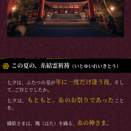
この夏の、糸結霊祈祷
（いとゆいれいきとう）
年に一度だけ逢う夜
七夕は、ふたつの星が
。そし
て..ご存じでしたか。
もともと、糸のお祭りであった
七夕は、
こと
を。
糸の神さま
織姫さまは、機（はた）を織る、
。