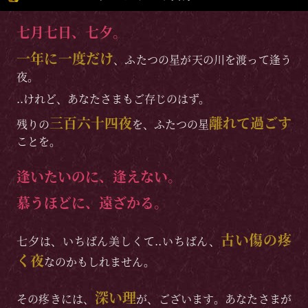
七月七日、七夕。
一年に一度だけ
、ふたつの星が天の川を渡って逢う
夜。
..けれど、あなたさまもご存じのはず。
三百六十四夜
離れて過ごす
残りの
を、ふたつの星
ことを。
逢いたいのに、逢えない。
慕うほどに、遠ざかる。
古い傷の疼
七夕は、いちばん美しくて..いちばん、
く夜
なのかもしれません。
深い理
その疼きには、
が、ございます。あなたさまが