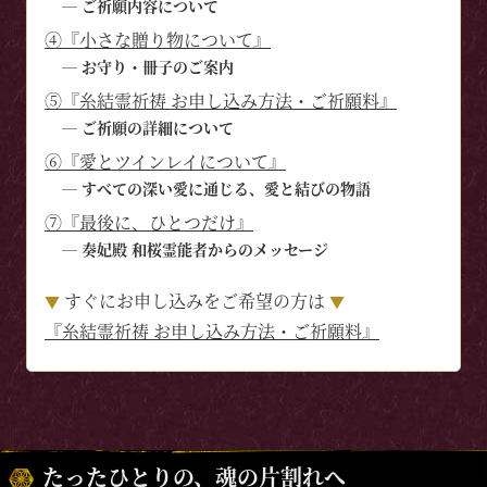
─ ご祈願内容について
④『小さな贈り物について』
─ お守り・冊子のご案内
⑤『糸結霊祈祷 お申し込み方法・ご祈願料』
─ ご祈願の詳細について
⑥『愛とツインレイについて』
─ すべての深い愛に通じる、愛と結びの物語
⑦『最後に、ひとつだけ』
─ 奏妃殿 和桜霊能者からのメッセージ
すぐにお申し込みをご希望の方は
▼
▼
『糸結霊祈祷 お申し込み方法・ご祈願料』
たったひとりの、魂の片割れへ