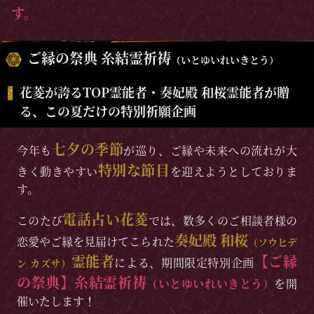
す。
ご縁の祭典 糸結霊祈祷
（いとゆいれいきとう）
花菱が誇るTOP霊能者・奏妃殿 和桜霊能者が贈
る、この夏だけの特別祈願企画
七夕の季節
今年も
が巡り、ご縁や未来への流れが大
特別な節目
きく動きやすい
を迎えようとしておりま
す。
電話占い花菱
このたび
では、数多くのご相談者様の
奏妃殿 和桜
恋愛やご縁を見届けてこられた
（ソウヒデ
霊能者
【ご縁
による、期間限定特別企画
ン カズサ）
の祭典】糸結霊祈祷
（いとゆいれいきとう）
を開
催いたします！