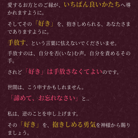
いちばん良いかたち
愛するお方とのご縁が、
へ導
かれますように。
「好き」
そしてその
を、抱きしめられる、あなたさま
でありますように。
手放す
、という言葉に怯えないでくださいませ。
手放すのは、自分を否(いな)む声。自分を責めるその
手。
「好き」は手放さなくてよい
されど
のです。
世間は、こう申すかもしれません。
「諦めて、お忘れなさい」
と..
私は、逆のことを申し上げます。
「好き」
抱きしめる勇気
その
を、
を神様から賜り
ましょう。