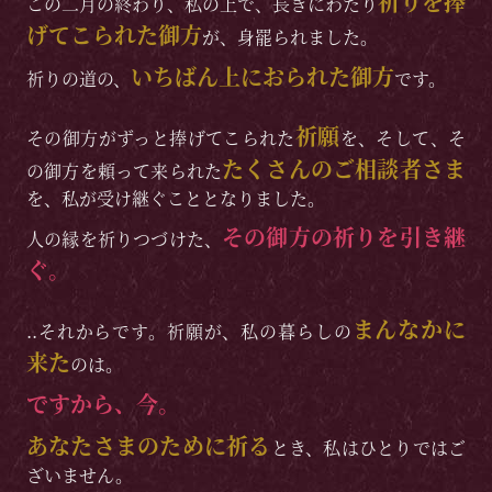
祈りを捧
この二月の終わり、私の上で、長きにわたり
げてこられた御方
が、身罷られました。
いちばん上におられた御方
祈りの道の、
です。
祈願
その御方がずっと捧げてこられた
を、そして、そ
たくさんのご相談者さま
の御方を頼って来られた
を、私が受け継ぐこととなりました。
その御方の祈りを引き継
人の縁を祈りつづけた、
ぐ。
まんなかに
..それからです。祈願が、私の暮らしの
来た
のは。
ですから、今。
あなたさまのために祈る
とき、私はひとりではご
ざいません。