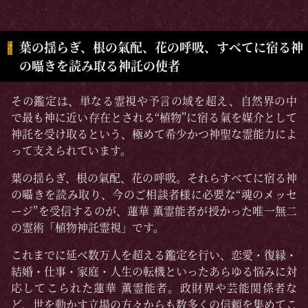
葉の揺らぎ、根の氣配、花の呼吸、すべてに宿る神
の囁きを読み取る神託の使者
その鑑定は、単なる霊視や予言の域を超え、自然界の中
で最も神に近い存在とされる“植物”に宿る氣を媒介として
神託を受け取るという、極めて希少かつ神聖な霊能力によ
って支えられています。
葉の揺らぎ、根の氣配、花の呼吸。それらすべてに宿る神
の囁きを読み取り、今のご相談者様に必要な“魂のメッセ
ージ”を受信するのが、蓮華 薫霊能者が授かった唯一無二
の霊術「植物神託霊視」です。
これまでに延べ数万人を超える鑑定を行い、恋愛・復縁・
結婚・仕事・家庭・人生の転機といったあらゆる悩みに対
応してこられた蓮華 薫霊能者。政財界や芸能関係者な
ど、世を動かす立場の方々からも数多くの信頼を集めてこ