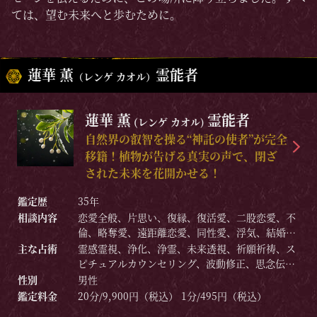
ては、望む未来へと歩むために。
蓮華 薫
霊能者
（レンゲ カオル）
蓮華 薫
霊能者
(レンゲ カオル)
自然界の叡智を操る“神託の使者”が完全
移籍！植物が告げる真実の声で、閉ざ
された未来を花開かせる！
鑑定歴
35年
相談内容
恋愛全般、片思い、復縁、復活愛、二股恋愛、不
倫、略奪愛、遠距離恋愛、同性愛、浮気、結婚、
離婚、夫婦問題、家庭/家族問題、親子、育児、教
主な占術
霊感霊視、浄化、浄霊、未来透視、祈願祈祷、ス
育、介護、引っ越し、仕事全般、人間関係、相
ピチュアルカウンセリング、波動修正、思念伝
性、ママ友、相手の気持ち、人生相談、開運、運
達、引き寄せ、ヒーリング、霊障除去、神託など
性別
男性
勢、心霊相談など
鑑定料金
20分/9,900円（税込） 1分/495円（税込）