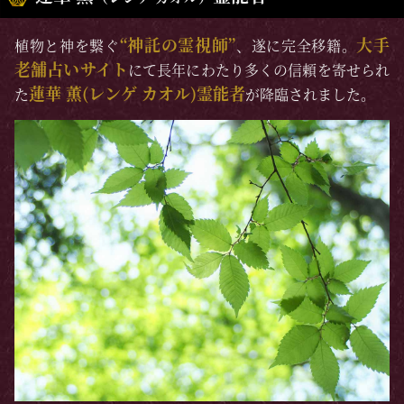
“神託の霊視師”
大手
植物と神を繋ぐ
、遂に完全移籍。
老舗占いサイト
にて長年にわたり多くの信頼を寄せられ
蓮華 薫(レンゲ カオル)霊能者
た
が降臨されました。