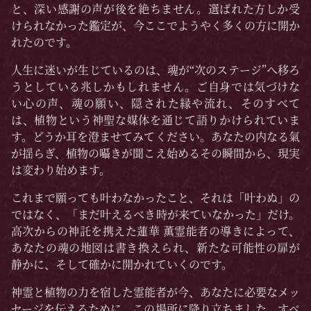
と、深い感謝の声が後を絶ちません。選ばれた方しか受
けられなかった鑑定が、今ここでようやく多くの方に開か
れたのです。
人生に迷いが生じているのは、魂が“次のステージ”へ移ろ
うとしている兆しかもしれません。ご自身では気づけな
い心の声、魂の願い、隠された縁や流れ、そのすべて
は、植物という神聖な媒体を通じて語りかけられていま
す。どうか耳を澄ませてみてください。あなたの内なる氣
が揺らぎ、植物の囁きが聞こえ始めるその瞬間から、現実
は変わり始めます。
これまで願っても叶わなかったこと、それは「叶わぬ」の
ではなく、「まだ叶えるべき時が来ていなかった」だけ。
高次からの神託を携えた蓮華 薫霊能者の導きによって、
あなたの魂の地図は書き換えられ、新たな可能性の扉が
静かに、そして確かに開かれていくのです。
神霊と植物の力を宿した霊能者が今、あなたに必要なメッ
セージを伝えるために、この場所に降り立ちました。すべ