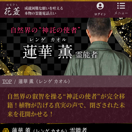
成就困難な願いを叶える
メニュー
本物の霊能電話占い
ログイン
TOP
蓮華 薫（レンゲ カオル）
自然界の叡智を操る“神託の使者”が完全移
籍！植物が告げる真実の声で、閉ざされた未
来を花開かせる！
蓮華 薫
霊能者
（レンゲ カオル）